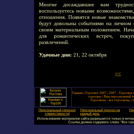
Многие досаждавшие вам труднос
воспользуетесь новыми возможностями,
отношения. Появятся новые знакомства
будут довольны событиями на личном ф
своим материальным положением. Нача
для романтических встреч, покуп
развлечений.
Удачные дни:
21, 22 октября
<<
Главная
|
Гороскоп 2007
|
2007 - Гороскоп 
гороскоп
|
Ваш персональный п
Гороскопы - все гороскопы, г
Персональный гороскоп
Персональный прогноз на
Пе
совместимости!
каждый день
Использование материалов сайта разрешается только в интерн
Ссылка должна содержать слова: "Все горо